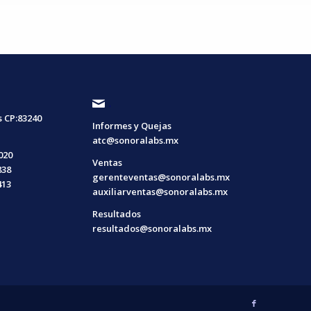
.
s CP:83240
Informes y Quejas
atc@sonoralabs.mx
4020
Ventas
838
gerenteventas@sonoralabs.mx
413
auxiliarventas@sonoralabs.mx
Resultados
resultados@sonoralabs.mx